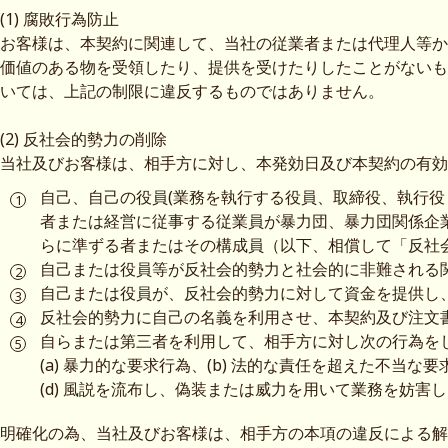
(1) 腐敗行為防止
お客様は、本契約に関連して、当社の従業者または代理人等か
価値のある物を受領したり、提供を受けたりしたことがないも
いては、上記の制限に違反するものではありません。
(2) 反社会的勢力の削除
当社及びお客様は、相手方に対し、本発効日及び本契約の有効
自己、自己の役員(業務を執行する役員、取締役、執行役
者または経営に従事する従業員が暴力団、暴力団関係企
らに準ずる者またはその構成員（以下、相償して「反社
自己または役員等が反社会的勢力と社会的に非難される
自己または役員が、反社会的勢力に対して資金を提供し
反社会的勢力に自己の名義を利用させ、本契約及び注文
自らまたは第三者を利用して、相手方に対し次の行為を
(a) 暴力的な要求行為、(b) 法的な責任を超えた不当な
(d) 風説を流布し、偽装または威力を用いて業務を妨害
明確化の為、当社及びお客様は、相手方の本項の違反による解